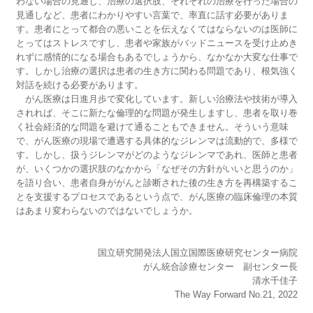
わない場合の見通し、治療の選択肢、それぞれの治療を行った場合の
見通しなど、患者にわかりやすい言葉で、率直に話す必要がありま
す。患者にとって都合の悪いことを伝えなくてはならないのは医師に
とってはストレスですし、患者や家族がバッドニュースを受け止めき
れずに感情的になる場合もあるでしょうから、なかなか大変な仕事で
す。しかし治療の選択は患者の生き方に関わる問題であり、根気強く
対話を続ける必要があります。
がん医療は日進月歩で変化しています。新しい治療法や技術が導入
されれば、そこに新たな倫理的な問題が発生しますし、患者を取り巻
く社会経済的な問題を避けて通ることもできません。そういう意味
で、がん医療の現場で遭遇する具体的なジレンマは流動的で、多様で
す。しかし、扱うジレンマがどのようなジレンマであれ、医師と患者
が、いくつかの選択肢のなかから「なぜその方針がいいと思うのか」
を語り合い、患者自身ががんと診断された後の生き方を再構築するこ
とを支援するプロセスであるという点で、がん医療の臨床倫理の本質
はあまり変わらないのではないでしょうか。
国立研究開発法人国立国際医療研究センター病院
がん統合診療センター 副センター長
清水千佳子
The Way Forward No.21, 2022