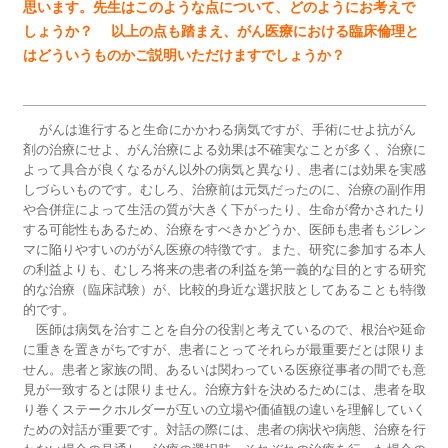
思います。先生はこのような点について、どのようにお考えで
しょうか？ 以上の点も踏まえ、がん医療における臨床倫理と
はどういうものかご説明いただけますでしょうか？
がんは進行すると生命にかかわる病気ですが、手術にせよ抗がん
剤の治療にせよ、がん治療による効果は不確実なことが多く、治療に
よって具合が良くなるがん以外の病気と異なり、患者には効果を実感
しづらいものです。むしろ、治療前は元気だったのに、治療の副作用
や合併症によって生活の質が大きく下がったり、生命が脅かされたり
する可能性もあるため、治療をすべきかどうか、医師も患者もジレン
マに陥りやすいのががん医療の特徴です。また、研究に参加する本人
の利益よりも、むしろ将来の患者の利益を第一義的な目的とする研究
的な治療（臨床試験）が、比較的身近な選択肢としてあることも特徴
的です。
医師は病気を治すことを自分の役割と考えているので、根治や延命
に重きを置きがちですが、患者にとってそれらが最重要だとは限りま
せん。患者と家族の間、あるいは関わっている医療従事者の間でも意
見が一致するとは限りません。治療方針を決めるためには、患者を取
り巻くステークホルダーが互いの立場や価値観の違いを理解していく
ための対話が重要です。対話の際には、患者の病状や病態、治療を行